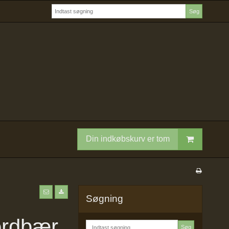
Søg
Din indkøbskurv er tom
Søgning
ordbær
Søg