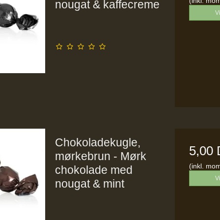
(inkl. mo
nougat & kaffecreme
V
Chokoladekugle,
5,00
mørkebrun - Mørk
(inkl. mo
chokolade med
V
nougat & mint