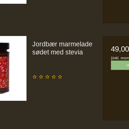
Jordbær marmelade
49,0
sødet med stevia
(inkl. mo
V