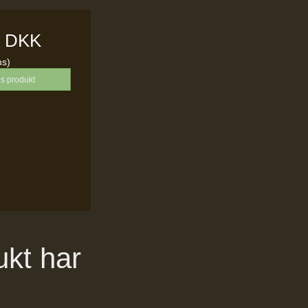
0 DKK
ms)
is produkt
ukt har