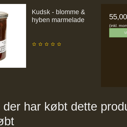
Kudsk - blomme &
55,0
hyben marmelade
(inkl. mo
V
der har købt dette prod
øbt