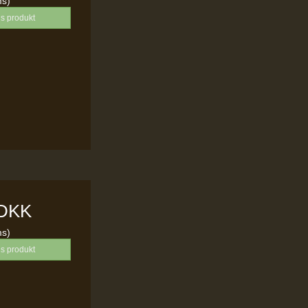
ms)
is produkt
 DKK
ms)
is produkt