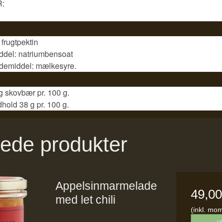
:
 frugtpektin
ddel: natriumbensoat
demiddel: mælkesyre.
 g skovbær pr. 100 g.
hold 38 g pr. 100 g.
rede produkter
Appelsinmarmelade
49,0
med let chili
(inkl. mo