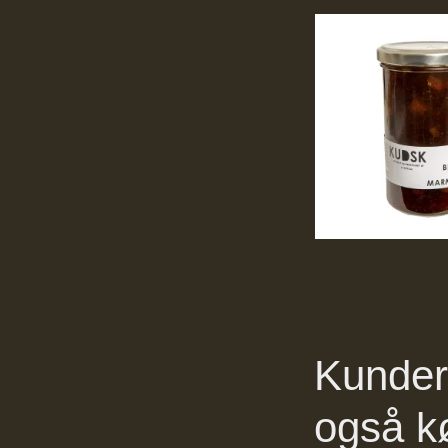
Kunder 
også k