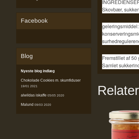
INGREDIENSER
Skovbær, sukker
Facebook
geleringsmiddel:
konserveringsmi
surhedreguleren
Blog
Fremstillet af 50
Samlet sukkerind
Nyeste blog indlæg
Chokolade Cookies m. skumfiduser
Relate
19/01 2021
alwildas iskaffe
05/05 2020
Malund
09/03 2020