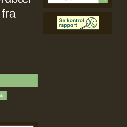
fra
øb