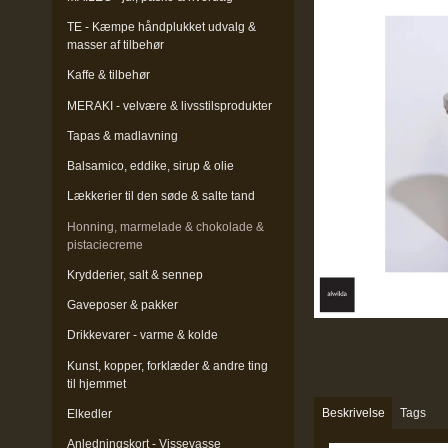
TE - Kæmpe håndplukket udvalg &
masser af tilbehør
Kaffe & tilbehør
MERAKI - velvære & livsstilsprodukter
Tapas & madlavning
Balsamico, eddike, sirup & olie
Lækkerier til den søde & salte tand
Honning, marmelade & chokolade &
pistaciecreme
Krydderier, salt & sennep
Gaveposer & pakker
Drikkevarer - varme & kolde
Kunst, kopper, forklæder & andre ting
til hjemmet
Beskrivelse
Tags
Elkedler
Anledningskort - Vissevasse