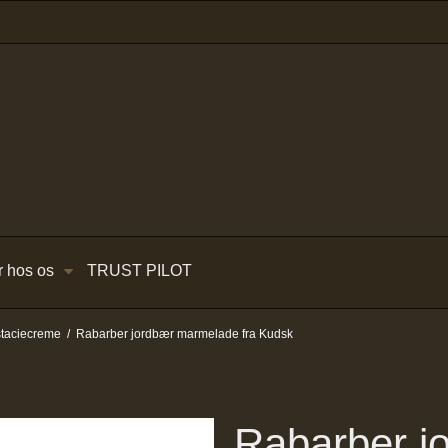
r hos os
TRUST PILOT
staciecreme
/
Rabarber jordbær marmelade fra Kudsk
Rabarber j