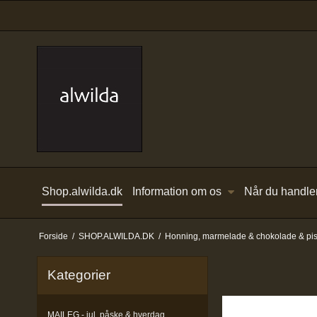
Shop.alwilda.dk
Information om os
Når du handle
Forside
/
SHOP.ALWILDA.DK
/
Honning, marmelade & chokolade & pi
Kategorier
MAILEG - jul, påske & hverdag