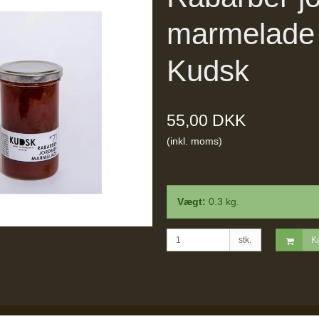
marmelade 
Kudsk
55,00 DKK
(inkl. moms)
Vægt:
0.3
kg.
stk.
K