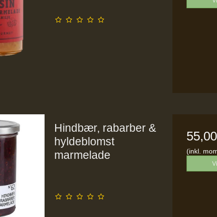
V
Hindbær, rabarber &
55,0
hyldeblomst
(inkl. mo
marmelade
V