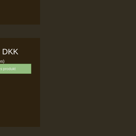
0 DKK
ms)
is produkt