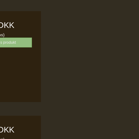
 DKK
ms)
is produkt
 DKK