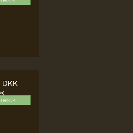
is produkt
0 DKK
ms)
is produkt