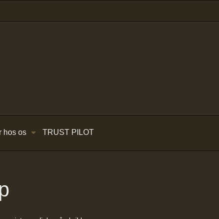
r hos os
TRUST PILOT
p