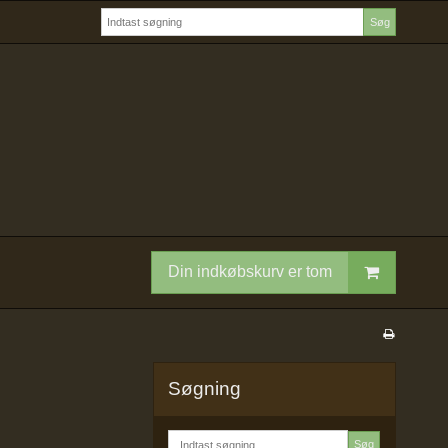
Søg
Din indkøbskurv er tom
Søgning
Søg