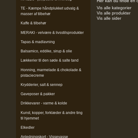
Her kan du finde en o
Vis alle kategorier
TE - Kæmpe håndplukket udvalg &
Vis alle produkter
masser af tilbehør
Vis alle sider
Kaffe & tilbehør
MERAKI - velvære & livsstilsprodukter
Tapas & madlavning
Balsamico, eddike, sirup & olie
Lækkerier til den søde & salte tand
Honning, marmelade & chokolade &
pistaciecreme
Krydderier, salt & sennep
Gaveposer & pakker
Drikkevarer - varme & kolde
Kunst, kopper, forklæder & andre ting
til hjemmet
Elkedler
Anledningskort - Vissevasse