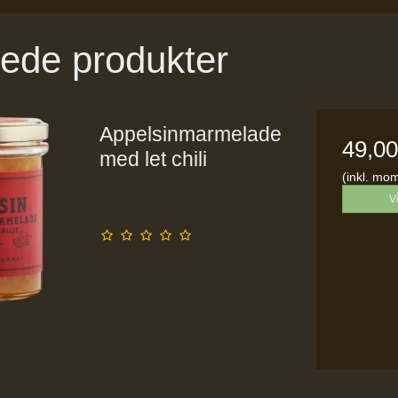
rede produkter
Appelsinmarmelade
49,0
med let chili
(inkl. mo
V