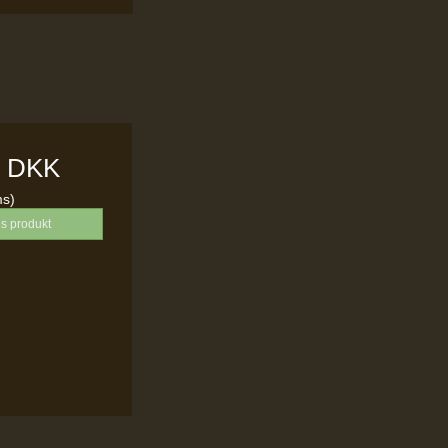
0 DKK
ms)
is produkt