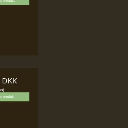
is produkt
0 DKK
ms)
is produkt