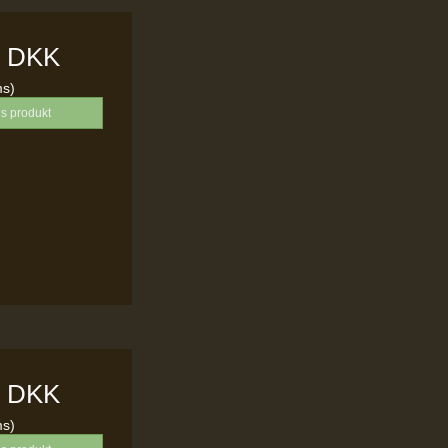
0 DKK
ms)
is produkt
0 DKK
ms)