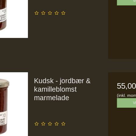
V
Kudsk - jordbær &
55,0
kamilleblomst
(inkl. mo
marmelade
V