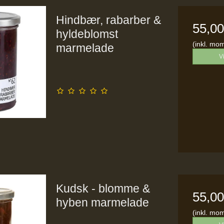
Hindbær, rabarber &
55,0
hyldeblomst
(inkl. mo
marmelade
V
Kudsk - blomme &
55,0
hyben marmelade
(inkl. mo