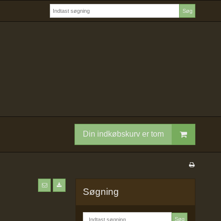
Søg
Din indkøbskurv er tom
Søgning
Søg