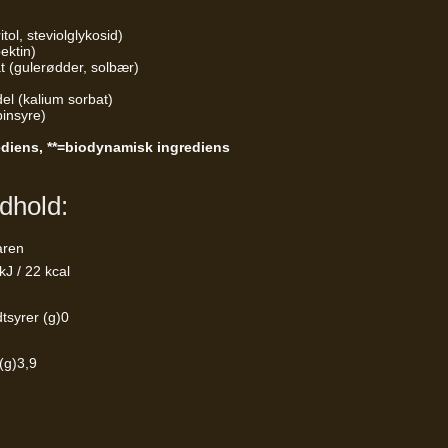
tol, steviolglykosid)
ektin)
at (gulerødder, solbær)
el (kalium sorbat)
binsyre)
ediens, **=biodynamisk ingrediens
dhold:
aren
kJ / 22 kcal
tsyrer (g)0
 (g)3,9