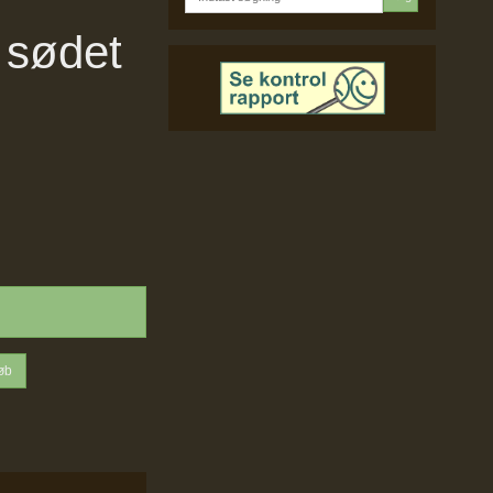
 sødet
øb