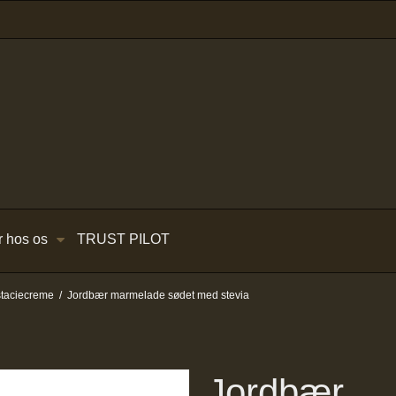
r hos os
TRUST PILOT
staciecreme
/
Jordbær marmelade sødet med stevia
Jordbær