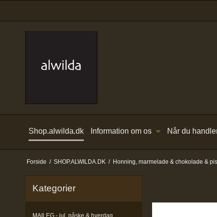
Shop.alwilda.dk
Information om os
Når du handle
Forside
/
SHOP.ALWILDA.DK
/
Honning, marmelade & chokolade & pi
Kategorier
MAILEG - jul, påske & hverdag