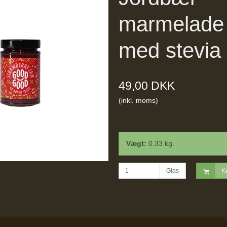
marmelade
med stevia
49,00 DKK
(inkl. moms)
Vægt:
0.33
kg.
Glas
K