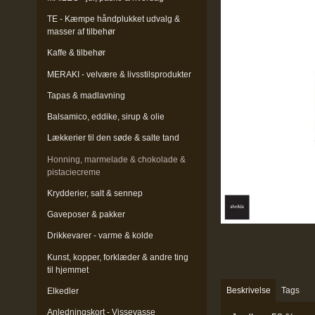
TE - Kæmpe håndplukket udvalg &
masser af tilbehør
Kaffe & tilbehør
MERAKI - velvære & livsstilsprodukter
Tapas & madlavning
Balsamico, eddike, sirup & olie
Lækkerier til den søde & salte tand
Honning, marmelade & chokolade &
pistaciecreme
Krydderier, salt & sennep
Gaveposer & pakker
Drikkevarer - varme & kolde
Kunst, kopper, forklæder & andre ting
til hjemmet
Beskrivelse
Tags
Elkedler
Anledningskort - Vissevasse