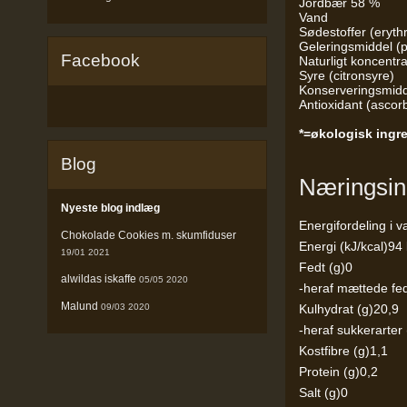
Jordbær 58 %
Vand
Sødestoffer (erythri
Geleringsmiddel (p
Facebook
Naturligt koncentr
Syre (citronsyre)
Konserveringsmidd
Antioxidant (ascor
*=økologisk ingr
Blog
Næringsin
Nyeste blog indlæg
Energifordeling i v
Chokolade Cookies m. skumfiduser
Energi (kJ/kcal)94 
19/01 2021
Fedt (g)0
alwildas iskaffe
05/05 2020
-heraf mættede fed
Malund
Kulhydrat (g)20,9
09/03 2020
-heraf sukkerarter
Kostfibre (g)1,1
Protein (g)0,2
Salt (g)0