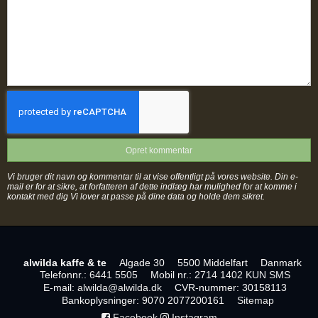
Opret kommentar
Vi bruger dit navn og kommentar til at vise offentligt på vores website. Din e-
mail er for at sikre, at forfatteren af dette indlæg har mulighed for at komme i
kontakt med dig Vi lover at passe på dine data og holde dem sikret.
alwilda kaffe & te
Algade 30
5500 Middelfart
Danmark
Telefonnr.
:
6441 5505
Mobil nr.
:
2714 1402 KUN SMS
E-mail
:
alwilda@alwilda.dk
CVR-nummer
:
30158113
Bankoplysninger
:
9070 2077200161
Sitemap
Facebook
Instagram