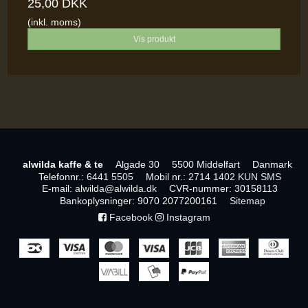
25,00 DKK
(inkl. moms)
Vis produkt
alwilda kaffe & te
Algade 30
5500 Middelfart
Danmark
Telefonnr.
:
6441 5505
Mobil nr.
:
2714 1402 KUN SMS
E-mail
:
alwilda@alwilda.dk
CVR-nummer
:
30158113
Bankoplysninger
:
9070 2077200161
Sitemap
Facebook
Instagram