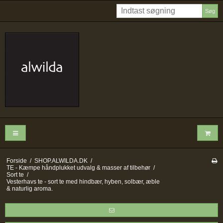
Søg
Forside
/
SHOP.ALWILDA.DK
/
TE - Kæmpe håndplukket udvalg & masser af tilbehør
/
Sort te
/
Vesterhavs te - sort te med hindbær, hyben, solbær, æble
& naturlig aroma.