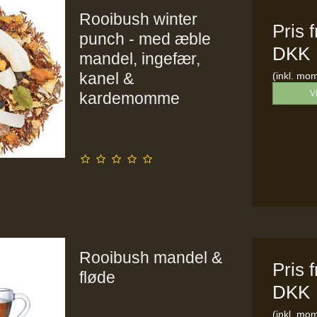
Rooibush winter
Pris 
punch - med æble
DKK
mandel, ingefær,
kanel &
(inkl. mo
V
kardemomme
Rooibush mandel &
Pris 
fløde
DKK
(inkl. mo