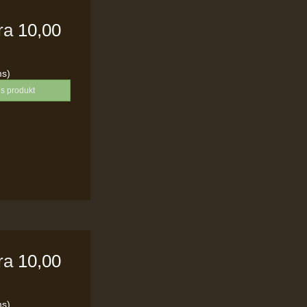
fra
10,00
ms)
is produkt
fra
10,00
ms)