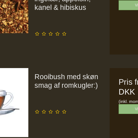
V
kanel & hibiskus
Rooibush med skøn
Pris 
smag af romkugler:)
DKK
(inkl. mo
V