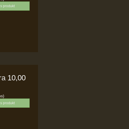
is produkt
fra
10,00
ms)
is produkt