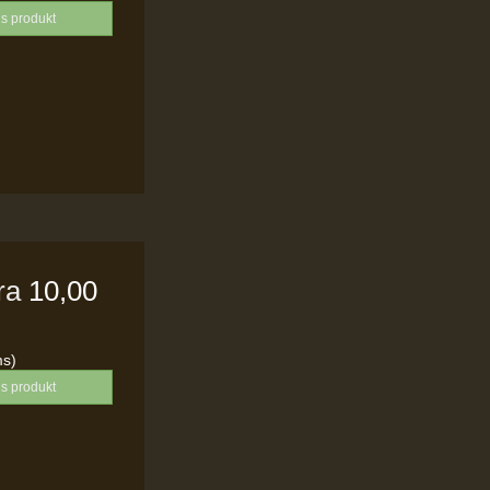
is produkt
fra
10,00
ms)
is produkt