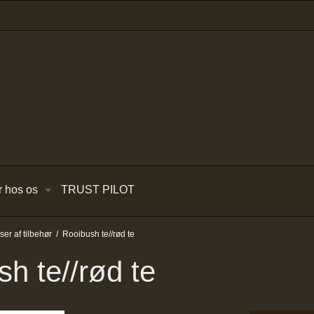
r hos os
TRUST PILOT
r af tilbehør
/
Rooibush te//rød te
h te//rød te