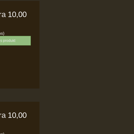
fra
10,00
ms)
is produkt
fra
10,00