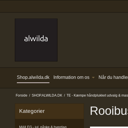
Shop.alwilda.dk
Information om os
Når du handle
Forside
/
SHOP.ALWILDA.DK
/
TE - Kæmpe håndplukket udvalg & masse
Rooibus
Kategorier
MAILEG - jul, påske & hverdag