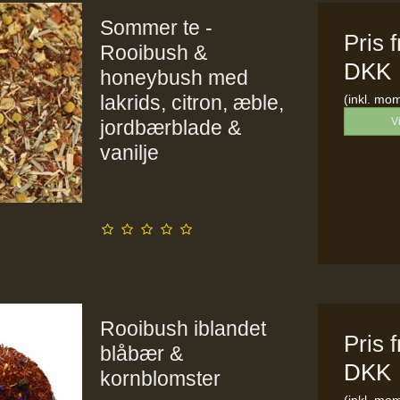
Sommer te -
Pris 
Rooibush &
DKK
honeybush med
lakrids, citron, æble,
(inkl. mo
V
jordbærblade &
vanilje
Rooibush iblandet
Pris 
blåbær &
DKK
kornblomster