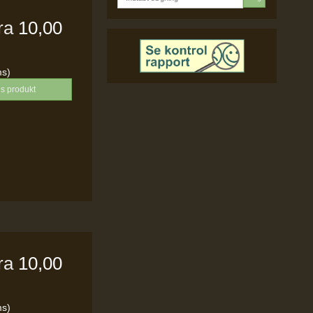
fra
10,00
ms)
is produkt
fra
10,00
ms)