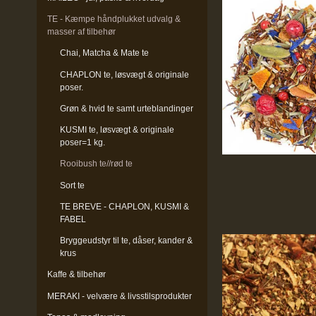
TE - Kæmpe håndplukket udvalg &
masser af tilbehør
Chai, Matcha & Mate te
CHAPLON te, løsvægt & originale
poser.
Grøn & hvid te samt urteblandinger
KUSMI te, løsvægt & originale
poser=1 kg.
Rooibush te//rød te
Sort te
TE BREVE - CHAPLON, KUSMI &
FABEL
Bryggeudstyr til te, dåser, kander &
krus
Kaffe & tilbehør
MERAKI - velvære & livsstilsprodukter