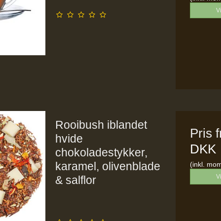
V
Rooibush iblandet
Pris 
hvide
DKK
chokoladestykker,
karamel, olivenblade
(inkl. mo
V
& salflor