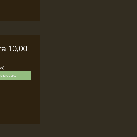
fra
10,00
ms)
is produkt