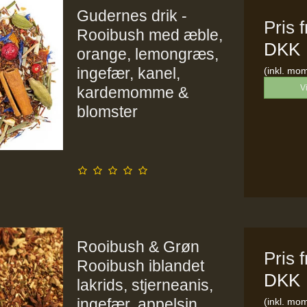
Gudernes drik -
Pris 
Rooibush med æble,
DKK
orange, lemongræs,
ingefær, kanel,
(inkl. mo
V
kardemomme &
blomster
Rooibush & Grøn
Pris 
Rooibush iblandet
DKK
lakrids, stjerneanis,
ingefær, appelsin,
(inkl. mo