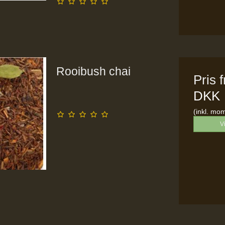
Rooibush chai
Pris 
DKK
(inkl. mo
V