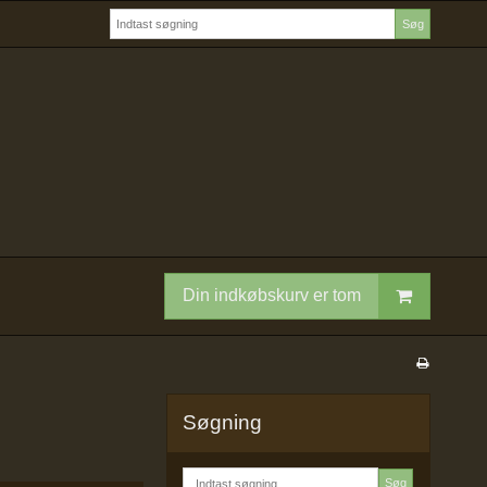
Søg
Din indkøbskurv er tom
Søgning
Søg