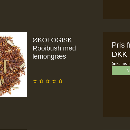
ØKOLOGISK
Pris 
Rooibush med
DKK
lemongræs
(inkl. mo
V