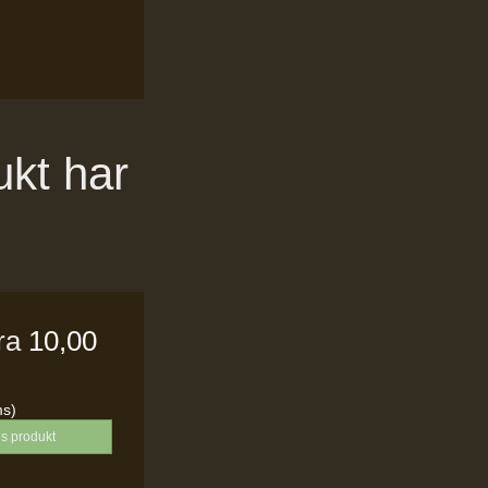
ukt har
fra
10,00
ms)
is produkt