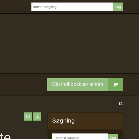
Søg
Din indkøbskurv er tom
Søgning
te
Søg