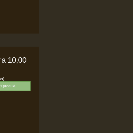
fra
10,00
ms)
is produkt