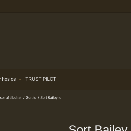
r hos os
TRUST PILOT
r af tilbehør
/
Sort te
/
Sort Bailey te
Sort Bailey 