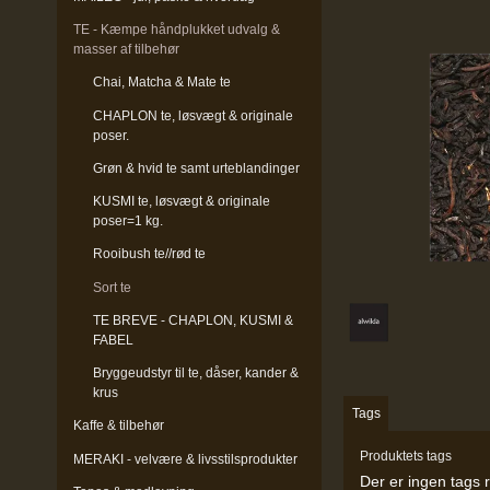
TE - Kæmpe håndplukket udvalg &
masser af tilbehør
Chai, Matcha & Mate te
CHAPLON te, løsvægt & originale
poser.
Grøn & hvid te samt urteblandinger
KUSMI te, løsvægt & originale
poser=1 kg.
Rooibush te//rød te
Sort te
TE BREVE - CHAPLON, KUSMI &
FABEL
Bryggeudstyr til te, dåser, kander &
krus
Tags
Kaffe & tilbehør
Produktets tags
MERAKI - velvære & livsstilsprodukter
Der er ingen tags r