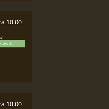
fra
10,00
ms)
is produkt
fra
10,00