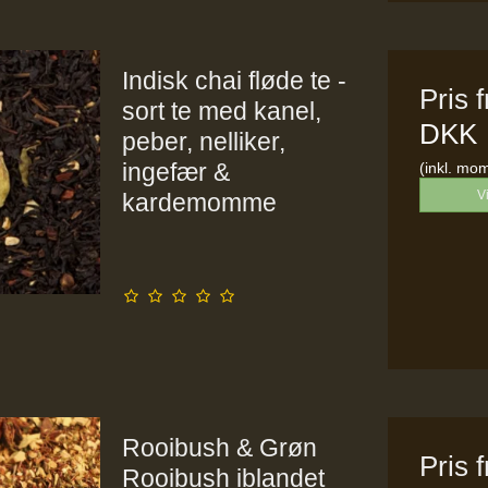
Indisk chai fløde te -
Pris 
sort te med kanel,
DKK
peber, nelliker,
ingefær &
(inkl. mo
V
kardemomme
Rooibush & Grøn
Pris 
Rooibush iblandet