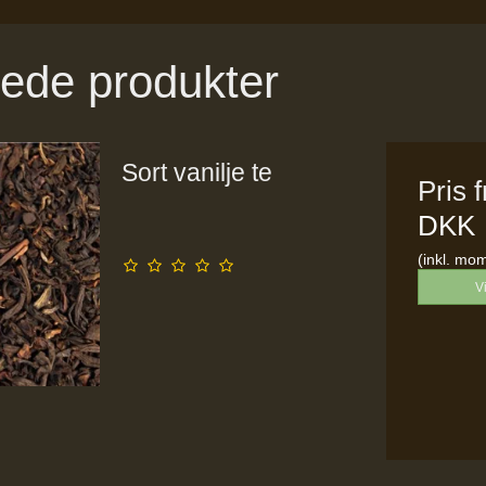
rede produkter
Sort vanilje te
Pris 
DKK
(inkl. mo
V