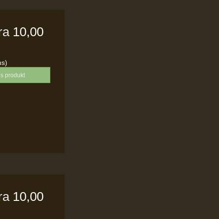
fra
10,00
ms)
is produkt
fra
10,00