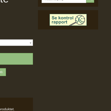
øb
produktet.