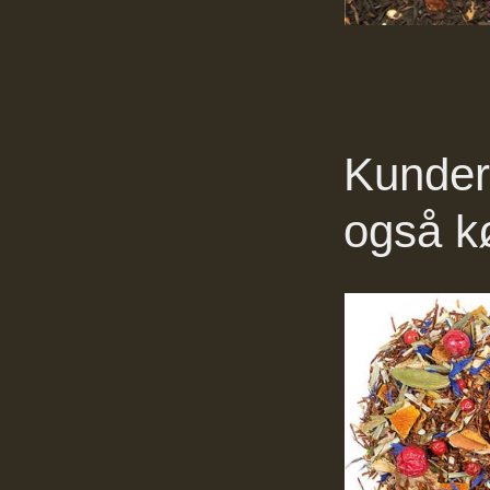
Kunder 
også k