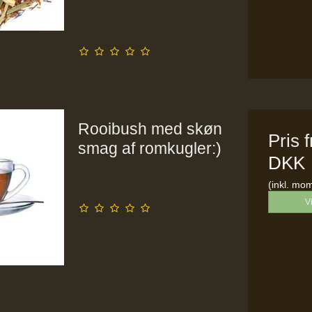
Rooibush med skøn
Pris 
smag af romkugler:)
DKK
(inkl. mo
V