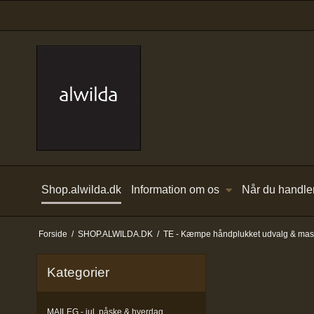
Shop.alwilda.dk
Information om os
Når du handle
Forside
/
SHOP.ALWILDA.DK
/
TE - Kæmpe håndplukket udvalg & masse
Kategorier
MAILEG - jul, påske & hverdag