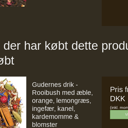
der har købt dette prod
øbt
Gudernes drik -
Pris 
Rooibush med æble,
DKK
orange, lemongræs,
ingefær, kanel,
(inkl. mo
V
kardemomme &
blomster