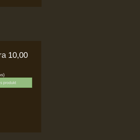
fra
10,00
ms)
is produkt