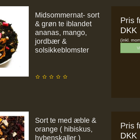
Midsommernat- sort
Pris 
& grøn te iblandet
DKK
ananas, mango,
jordbær &
(inkl. mo
V
solsikkeblomster
Sort te med æble &
Pris 
orange ( hibiskus,
DKK
hybenskaller )