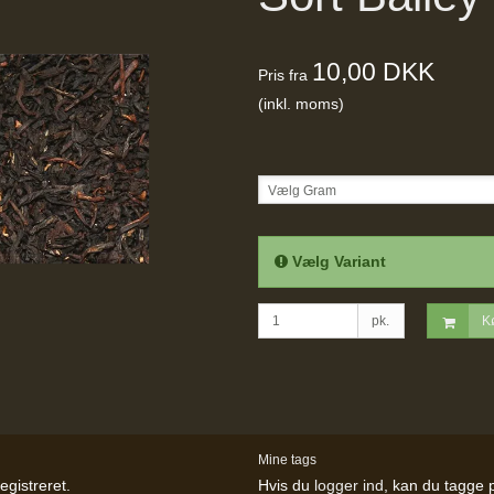
10,00 DKK
Pris fra
(inkl. moms)
Vælg Gram
Vælg Variant
pk.
K
Mine tags
egistreret.
Hvis du
logger ind
, kan du tagge 