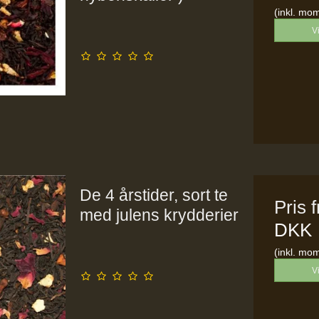
(inkl. mo
V
De 4 årstider, sort te
Pris 
med julens krydderier
DKK
(inkl. mo
V