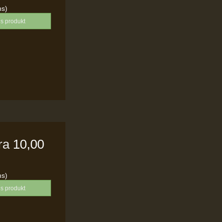
ms)
is produkt
fra
10,00
ms)
is produkt