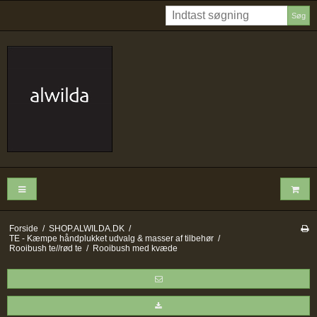
Søg
Forside
/
SHOP.ALWILDA.DK
/
TE - Kæmpe håndplukket udvalg & masser af tilbehør
/
Rooibush te//rød te
/
Rooibush med kvæde