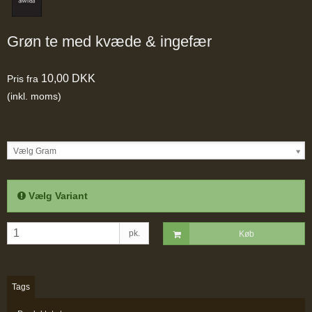
Grøn te med kvæde & ingefær
10,00 DKK
Pris fra
(inkl. moms)
Vælg Gram
Vælg Variant
pk.
Køb
Tags