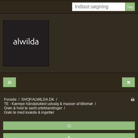
Søg
Forside
/
SHOP.ALWILDA.DK
/
TE - Kæmpe håndplukket udvalg & masser af tilbehør
/
Grøn & hvid te samt urteblandinger
/
Grøn te med kvæde & ingefær