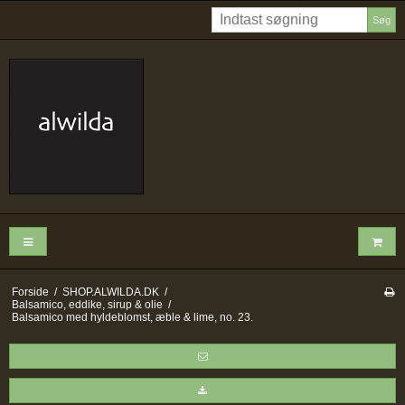
Søg
Forside
/
SHOP.ALWILDA.DK
/
Balsamico, eddike, sirup & olie
/
Balsamico med hyldeblomst, æble & lime, no. 23.