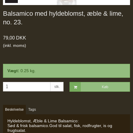
Balsamico med hyldeblomst, æble & lime,
no. 23.
79,00 DKK
(inkl. moms)
Vægt:
0.25
kg.
stk.
Køb
Beskrivelse
Tags
Hyldeblomst, Æble & Lime Balsamico:
Sød & frisk balsamico.God til salat, fisk, rodfrugter, is og
frugtsalat.