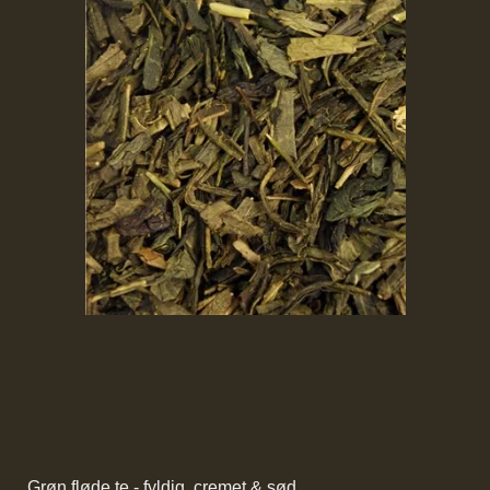
Grøn fløde te - fyldig, cremet & sød