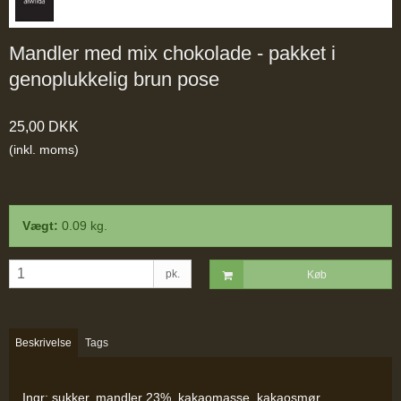
Mandler med mix chokolade - pakket i
genoplukkelig brun pose
25,00 DKK
(inkl. moms)
Vægt:
0.09
kg.
pk.
Køb
Beskrivelse
Tags
Ingr: sukker, mandler 23%, kakaomasse, kakaosmør,