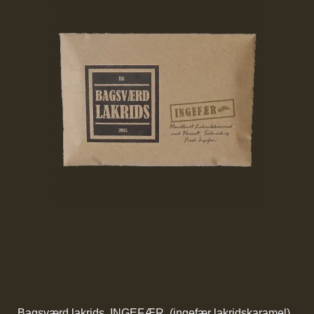
Bagsværd lakrids, INGEFÆR. (ingefær lakridskaramel)