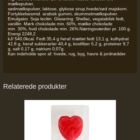
mælkepulver,
sødmælkspulver, laktose, glykose sirup,hvede/sød majskorn.
Fortykkelsesmid. arabisk gummi, skummetmælkspulver.
Emulgator. Soja lecitin. Glasering: Shellac, vegatabilsk fedt,
vanillin. Mørk chokolade min. 60%, mælke chokolade
min. 30%, hvid chokolade min. 26%.Næringsværdier pr. 100 g.
Energi 2248,2
kJ/ 540,0kcal. Fedt 35,4 g heraf mættet fedt 13,1 g, kulhydrat
42,8 g, heraf sukkerarter 40,4 g, kostfiber 5,2 g, proteiner 9,7
g, salt 0,17 g, natrium 0,07g.
Kan indeholde spor af: hvede, rug, byg, havre & jordnødder.
Relaterede produkter