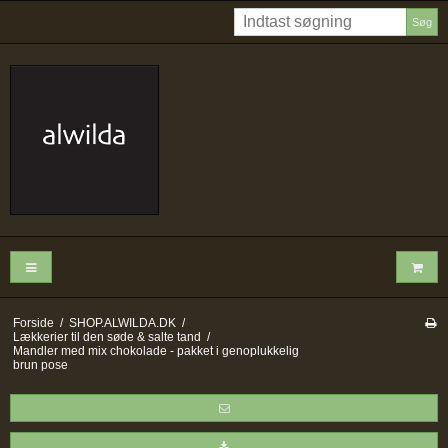
Søg
Forside
/
SHOP.ALWILDA.DK
/
Lækkerier til den søde & salte tand
/
Mandler med mix chokolade - pakket i genoplukkelig
brun pose