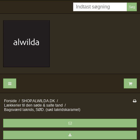
Søg
Forside
/
SHOP.ALWILDA.DK
/
Lækkerier til den søde & salte tand
/
Bagsværd lakrids, SØD. (sød lakridskaramel)