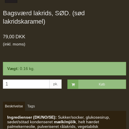
Bagsværd lakrids, SØD. (sød
lakridskaramel)
79,00 DKK
(inkl. moms)
Vægt:
0.16
kg.
pk.
Køb
Beskrivelse
Tags
Ingredienser (DK/NO/SE):
Sukker/socker, glukosesirup,
sødet/sötad kondenseret
mælk/mjölk
, helt hærdet
palmekerneolie, pulveriseret rålakrids, vegetabilsk