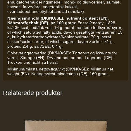
emulgator/emulgeringsmedel: mono- og diglycerider, salmiak,
havsalt, farve/färg: vegetabilsk kul/kol,
overfladebehandlet/ytbehandlad (shellak).
Næringsindhold (DK/NO/SE), nutrient content (EN),
Nährstoffgehalt (DE), pr. 100 gram:
Energi/energy: 1828
kJ/436 kcal, fedt/fat/Fett: 16 g, heraf mættede fedtsyrer/-syror,
of which saturated fatty acids, davon gesättigte Fettsäuren: 15
g, kulhydrater/carbohydrates/Kohlenhydrate: 70 g, heraf
sukker/socker-arter, of which sugars, davon Zucker: 51 g,
protein: 2,4 g, salt/Salz: 0,4 g.
Opbevaring/förvaring (DK/NO/SE): Tørt/torrt og ikke/inte for
varmt. Storage (EN): Dry and not too hot. Lagerung (DE):
Trocken und nicht zu heiss.
Minimum/minsta nettovægt/vikt (DK/NO/SE): Minimun net
weight (EN): Nettogewicht mindestens (DE): 160 gram.
Relaterede produkter